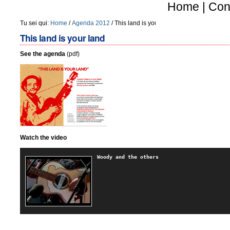
Salta
Home
|
Cont
ai
Tu sei qui:
Home
/
Agenda 2012
/
This land is your land
contenuti.
This land is your land
|
See the agenda
(pdf)
Salta
alla
navigazione
Watch the video
Woody and the others